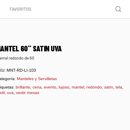
Menu
sea
FAVORITOS
ANTEL 60¨ SATIN UVA
ntel redondo de 60
KU:
MNT-RD-LI-103
ategoría:
Manteles y Servilletas
iquetas:
brillante
,
cena
,
evento
,
lujoso
,
mantel
,
redondo
,
satín
,
tela
,
xtil
,
uva
,
vestir mesas