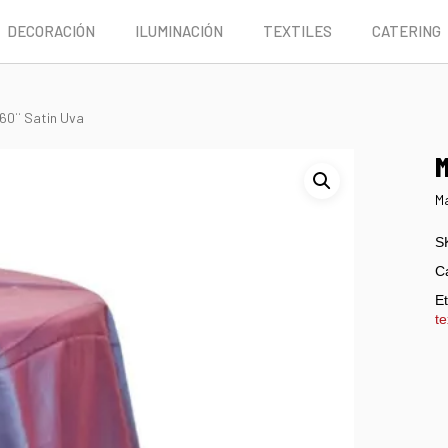
DECORACIÓN
ILUMINACIÓN
TEXTILES
CATERING
 60¨ Satin Uva
M
Ma
S
C
Et
te