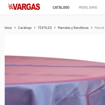
Skip
CATÁLOGO
MOBILIARIO
to
main
content
Inicio
Catálogo
TEXTILES
Manteles y Servilletas
Mantel
Hit enter to search or ESC to close