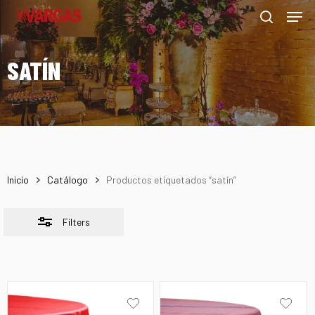
Men
Skip
Menu
to
Close
search
main
Filters
SATÍN
content
Inicio
Catálogo
Productos etiquetados “satín”
Filters