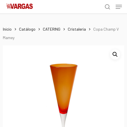
Men
Skip
Menu
to
search
main
content
Inicio
Catálogo
CATERING
Cristalería
Copa Champ V
Mamey