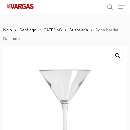
Men
Skip
Menu
to
search
main
content
Inicio
Catálogo
CATERING
Cristalería
Copa Martini
Diamante