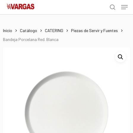
Men
Skip
Menu
to
search
main
content
Inicio
Catálogo
CATERING
Piezas de Servir y Fuentes
Bandeja Porcelana Red. Blanca