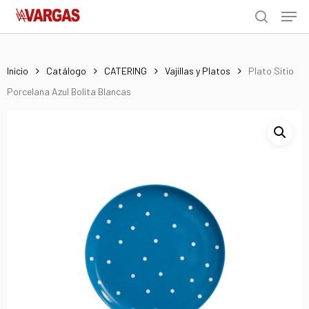
Men
Skip
Menu
to
search
main
content
Inicio
Catálogo
CATERING
Vajillas y Platos
Plato Sitio
Porcelana Azul Bolita Blancas