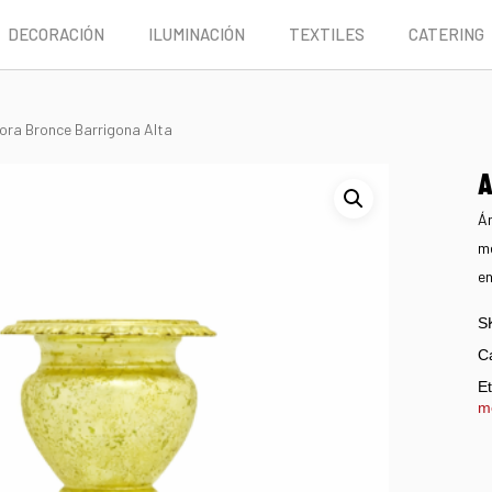
DECORACIÓN
ILUMINACIÓN
TEXTILES
CATERING
ora Bronce Barrigona Alta
A
Án
me
en
S
C
Et
m