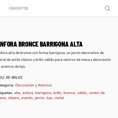
Menu
sea
FAVORITOS
NFORA BRONCE BARRIGONA ALTA
fora alta de bronce con forma barrigona, un jarrón decorativo de
tal de estilo clásico y brillo cálido para centros de mesa y decoración
 eventos de lujo.
KU:
AF-BN-03
ategoría:
Decoración y Adornos
iquetas:
alta
,
ánfora
,
barrigona
,
brillo
,
bronce
,
cálido
,
centro de
esa
,
clásico
,
evento
,
jarrón
,
lujo
,
metal