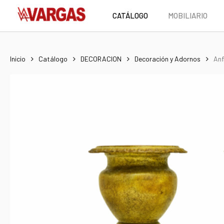
Skip
CATÁLOGO
MOBILIARIO
to
main
content
Inicio
Catálogo
DECORACION
Decoración y Adornos
Anf
Hit enter to search or ESC to close