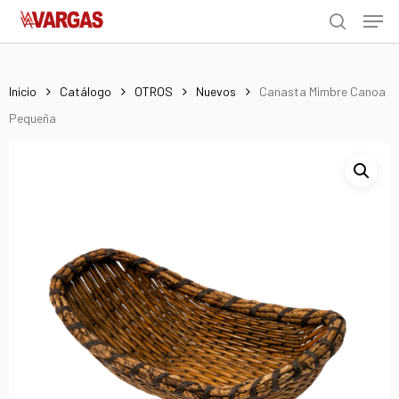
Men
Skip
Menu
to
search
main
content
Inicio
Catálogo
OTROS
Nuevos
Canasta Mimbre Canoa
Pequeña