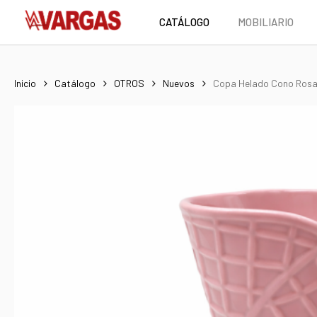
Skip
CATÁLOGO
MOBILIARIO
to
main
content
Inicio
Catálogo
OTROS
Nuevos
Copa Helado Cono Ros
Hit enter to search or ESC to close