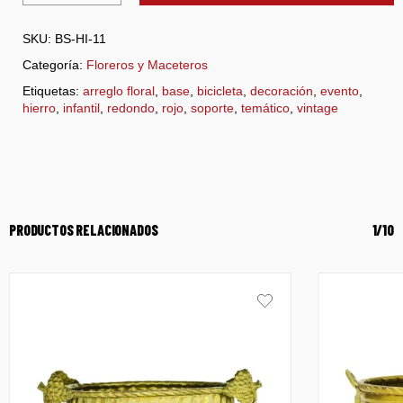
SKU:
BS-HI-11
Categoría:
Floreros y Maceteros
Etiquetas:
arreglo floral
,
base
,
bicicleta
,
decoración
,
evento
,
hierro
,
infantil
,
redondo
,
rojo
,
soporte
,
temático
,
vintage
PRODUCTOS RELACIONADOS
1/10