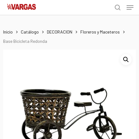
Men
Skip
Menu
to
search
main
content
Inicio
Catálogo
DECORACION
Floreros y Maceteros
Base Bicicleta Redonda