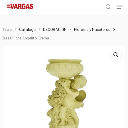
Men
Skip
Menu
to
search
main
content
Inicio
Catálogo
DECORACION
Floreros y Maceteros
Base Fibra Angelito Crema