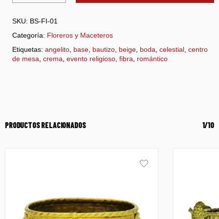
SKU:
BS-FI-01
Categoría:
Floreros y Maceteros
Etiquetas:
angelito
,
base
,
bautizo
,
beige
,
boda
,
celestial
,
centro
de mesa
,
crema
,
evento religioso
,
fibra
,
romántico
PRODUCTOS RELACIONADOS
1/10