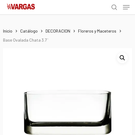
Men
Skip
Menu
to
search
main
content
Inicio
Catálogo
DECORACION
Floreros y Maceteros
Base Ovalada Chata 3.7¨