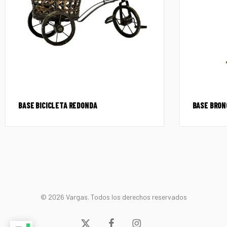
BASE BICICLETA REDONDA
BASE BRON
© 2026 Vargas. Todos los derechos reservados
x-
facebook
instagram