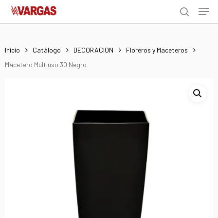
Men
Skip
Menu
to
search
main
content
Inicio
Catálogo
DECORACION
Floreros y Maceteros
Macetero Multiuso 30 Negro