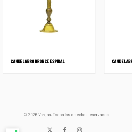
CANDELABRO BRONCE ESPIRAL
CANDELABRO
© 2026 Vargas. Todos los derechos reservados
x-
facebook
instagram