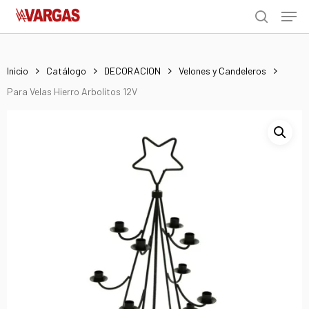
Men
Skip
Menu
to
search
main
content
Inicio
Catálogo
DECORACION
Velones y Candeleros
Para Velas Hierro Arbolitos 12V