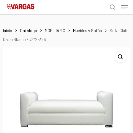
Men
Skip
Menu
to
search
main
content
Inicio
Catálogo
MOBILIARIO
Muebles y Sofás
Sofa Club
Divan Blanco / 73*25*26