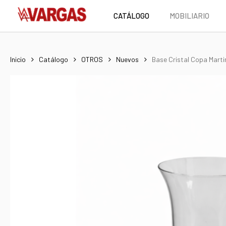
Skip
CATÁLOGO
MOBILIARIO
to
main
content
Inicio
Catálogo
OTROS
Nuevos
Base Cristal Copa Marti
Hit enter to search or ESC to close