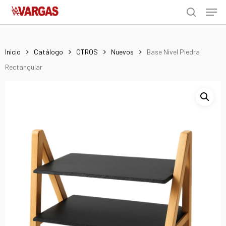
Men
Skip
Menu
to
search
main
content
Inicio
Catálogo
OTROS
Nuevos
Base Nivel Piedra
Rectangular