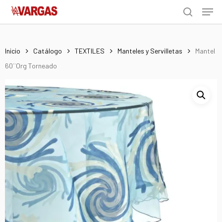
Men
Skip
Menu
to
search
main
content
Inicio
Catálogo
TEXTILES
Manteles y Servilletas
Mantel
60¨Org Torneado