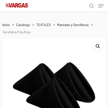
Men
Skip
Menu
to
search
main
content
Inicio
Catálogo
TEXTILES
Manteles y Servilletas
Servilleta Poly Rojo