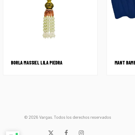
BORLA MASSIEL LILA PIEDRA
MANT BAMB
© 2026 Vargas. Todos los derechos reservados
x-
facebook
instagram