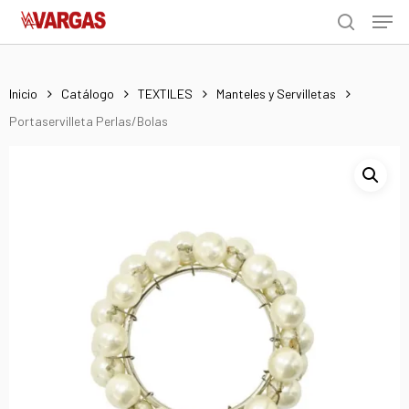
Men
Skip
Menu
to
search
main
content
Inicio
Catálogo
TEXTILES
Manteles y Servilletas
Portaservilleta Perlas/Bolas