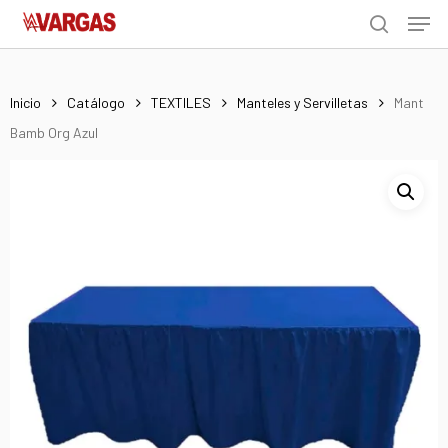
Men
Skip
Menu
to
search
main
content
Inicio
Catálogo
TEXTILES
Manteles y Servilletas
Mant
Bamb Org Azul