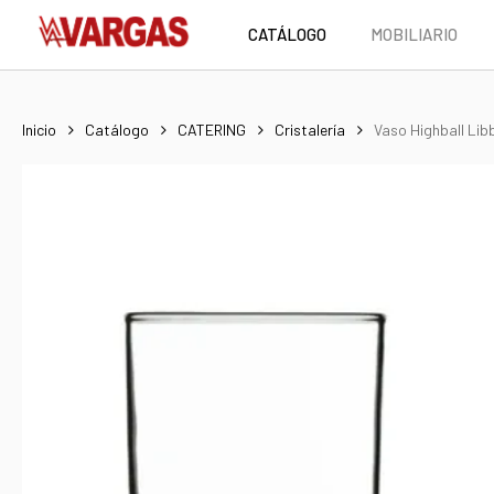
Skip
CATÁLOGO
MOBILIARIO
to
main
content
Inicio
Catálogo
CATERING
Cristalería
Vaso Highball Lib
Hit enter to search or ESC to close