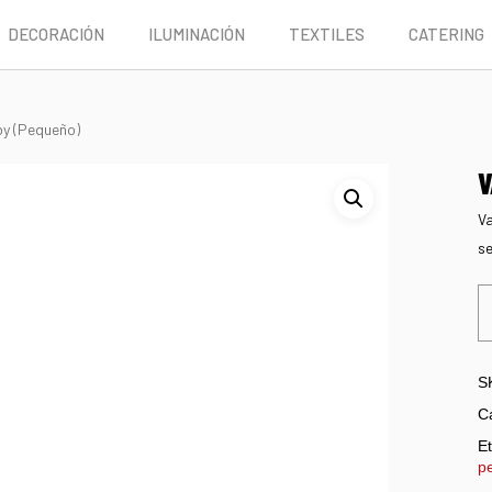
DECORACIÓN
ILUMINACIÓN
TEXTILES
CATERING
by (Pequeño)
V
Va
se
S
C
Et
p