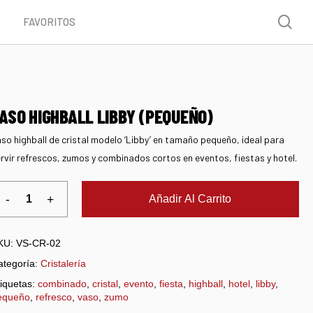
Menu
sea
FAVORITOS
ASO HIGHBALL LIBBY (PEQUEÑO)
so highball de cristal modelo ‘Libby’ en tamaño pequeño, ideal para
rvir refrescos, zumos y combinados cortos en eventos, fiestas y hotel.
Añadir Al Carrito
KU:
VS-CR-02
ategoría:
Cristalería
iquetas:
combinado
,
cristal
,
evento
,
fiesta
,
highball
,
hotel
,
libby
,
equeño
,
refresco
,
vaso
,
zumo