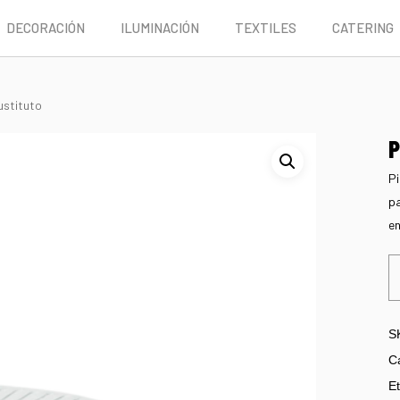
DECORACIÓN
ILUMINACIÓN
TEXTILES
CATERING
ustituto
P
Pi
pa
en
S
C
Et