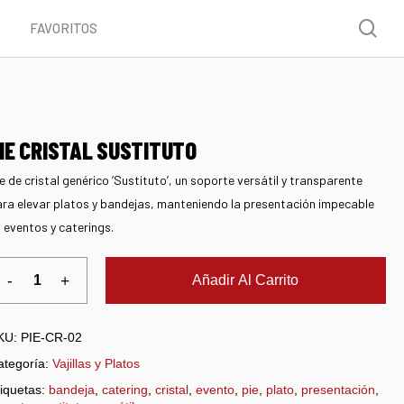
Menu
sea
FAVORITOS
IE CRISTAL SUSTITUTO
e de cristal genérico ‘Sustituto’, un soporte versátil y transparente
ra elevar platos y bandejas, manteniendo la presentación impecable
 eventos y caterings.
Añadir Al Carrito
KU:
PIE-CR-02
ategoría:
Vajillas y Platos
iquetas:
bandeja
,
catering
,
cristal
,
evento
,
pie
,
plato
,
presentación
,