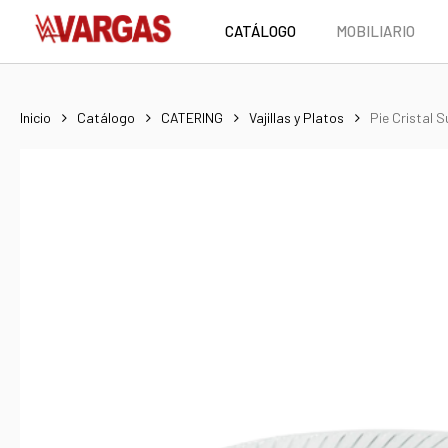
Skip
CATÁLOGO
MOBILIARIO
to
main
content
Inicio
Catálogo
CATERING
Vajillas y Platos
Pie Cristal S
Hit enter to search or ESC to close