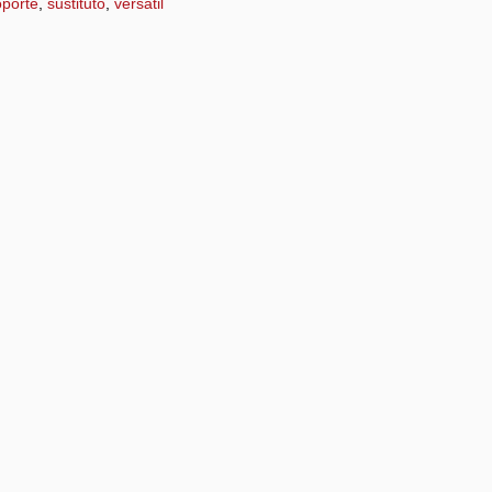
oporte
,
sustituto
,
versátil