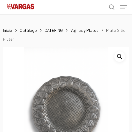
Men
Skip
Menu
to
search
main
content
Inicio
Catálogo
CATERING
Vajillas y Platos
Plato Sitio
Piúter