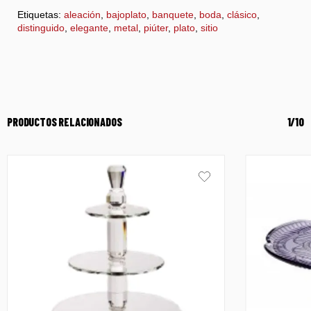
Etiquetas:
aleación
,
bajoplato
,
banquete
,
boda
,
clásico
,
distinguido
,
elegante
,
metal
,
piúter
,
plato
,
sitio
PRODUCTOS RELACIONADOS
1/10