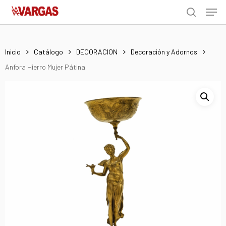
Men
Skip
Menu
to
search
main
content
Inicio
Catálogo
DECORACION
Decoración y Adornos
Anfora Hierro Mujer Pátina