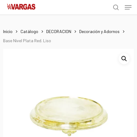
Men
Skip
Menu
to
search
main
content
Inicio
Catálogo
DECORACION
Decoración y Adornos
Base Nivel Plata Red. Liso