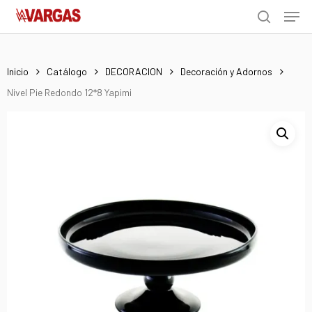
Men
Skip
Menu
to
search
main
content
Inicio
Catálogo
DECORACION
Decoración y Adornos
Nivel Pie Redondo 12*8 Yapimi