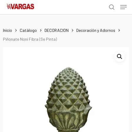
Men
Skip
Menu
to
search
main
content
Inicio
Catálogo
DECORACION
Decoración y Adornos
Piñonate Noni Fibra (Se Pinta)