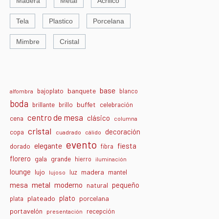
Madera
Metal
Acrilico
Tela
Plastico
Porcelana
Mimbre
Cristal
base
banquete
bajoplato
blanco
alfombra
boda
buffet
brillante
brillo
celebración
centro de mesa
clásico
cena
columna
cristal
decoración
copa
cuadrado
cálido
evento
elegante
fiesta
dorado
fibra
florero
gala
grande
hierro
iluminación
lounge
lujo
madera
luz
mantel
lujoso
metal
moderno
mesa
pequeño
natural
plato
plateado
porcelana
plata
portavelón
recepción
presentación