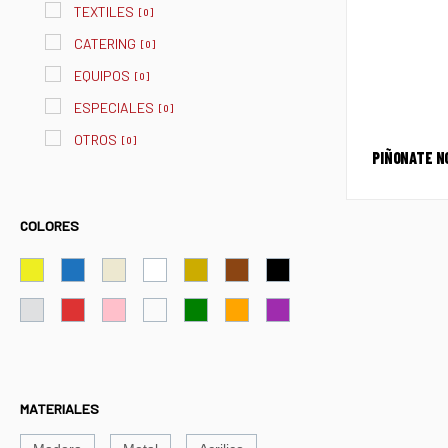
TEXTILES
[
0
]
CATERING
[
0
]
EQUIPOS
[
0
]
ESPECIALES
[
0
]
OTROS
[
0
]
PIÑONATE NO
COLORES
MATERIALES