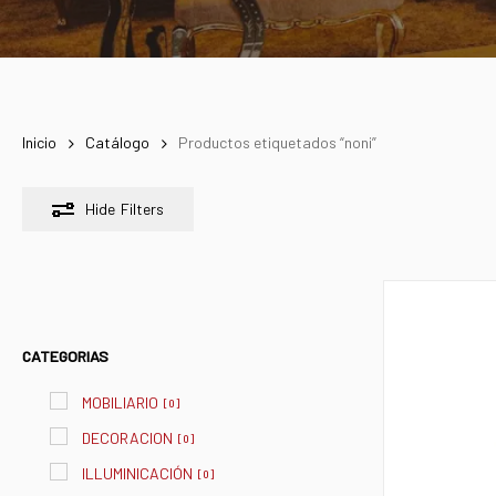
Inicio
Catálogo
Productos etiquetados “noni”
Hide
Filters
CATEGORIAS
MOBILIARIO
[
0
]
DECORACION
[
0
]
ILLUMINICACIÓN
[
0
]