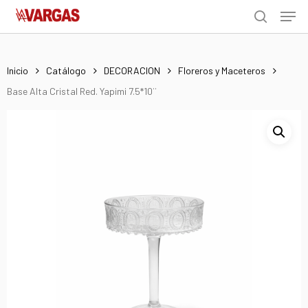
Men
Skip
Menu
to
search
main
content
Inicio
Catálogo
DECORACION
Floreros y Maceteros
Base Alta Cristal Red. Yapimi 7.5*10¨