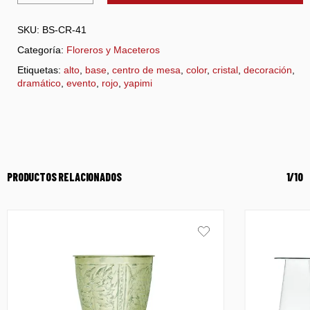
SKU:
BS-CR-41
Categoría:
Floreros y Maceteros
Etiquetas:
alto
,
base
,
centro de mesa
,
color
,
cristal
,
decoración
,
dramático
,
evento
,
rojo
,
yapimi
PRODUCTOS RELACIONADOS
1/10