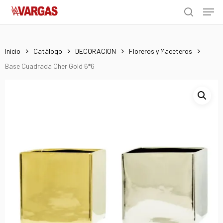
Men
Skip
Menu
to
search
main
content
Inicio
Catálogo
DECORACION
Floreros y Maceteros
Base Cuadrada Cher Gold 6*6