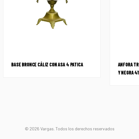
BASE BRONCE CÁLIZ CON ASA 4 PATICA
ANFORA TR
Y NEGRA 4
© 2026 Vargas. Todos los derechos reservados