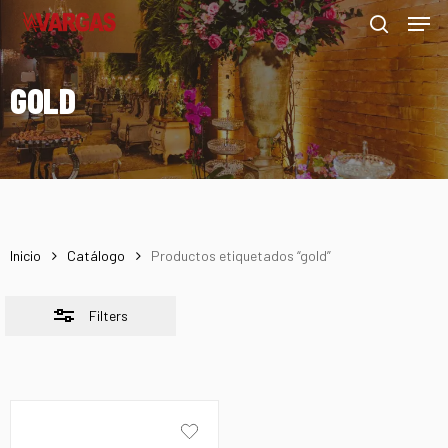
Men
Skip
Menu
to
Close
search
main
Filters
GOLD
content
Inicio
Catálogo
Productos etiquetados “gold”
Filters