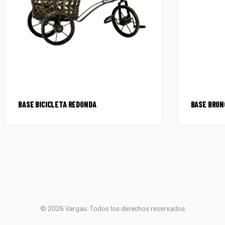
BASE BICICLETA REDONDA
BASE BRONC
© 2026 Vargas. Todos los derechos reservados