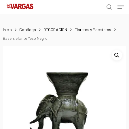
Men
Skip
Menu
to
search
main
content
Inicio
Catálogo
DECORACION
Floreros y Maceteros
Base Elefante Yeso Negro