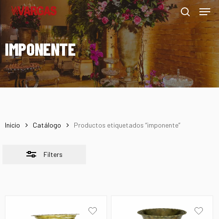
Men
Skip
Menu
to
Close
search
main
Filters
IMPONENTE
content
Inicio
Catálogo
Productos etiquetados “imponente”
Filters