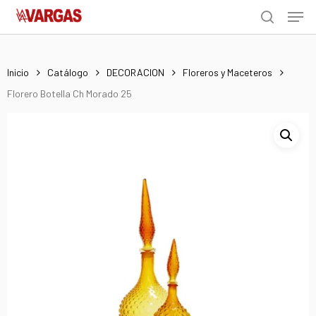
Men
Skip
Menu
to
search
main
content
Inicio
Catálogo
DECORACION
Floreros y Maceteros
Florero Botella Ch Morado 25