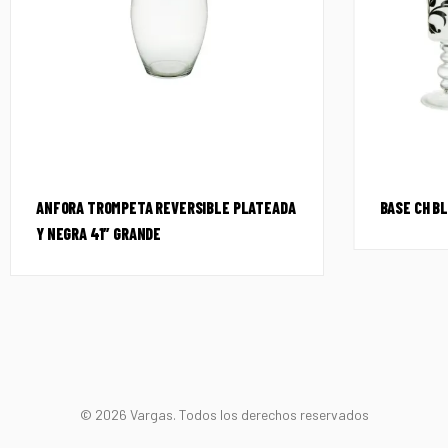
ANFORA TROMPETA REVERSIBLE PLATEADA
BASE CH B
Y NEGRA 41″ GRANDE
© 2026 Vargas. Todos los derechos reservados