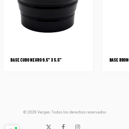
BASE CUBO NEGRO 9.5″ X 5.5″
BASE BRON
© 2026 Vargas. Todos los derechos reservados
x-
facebook
instagram