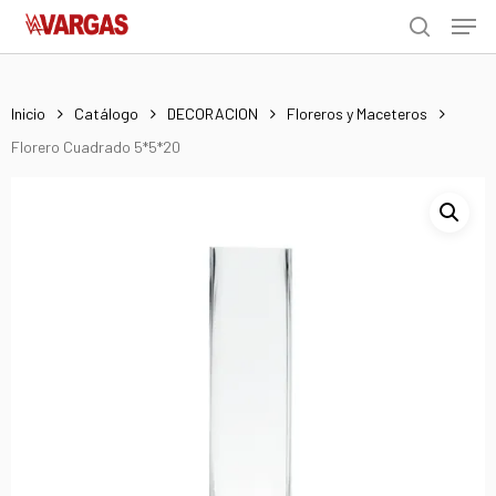
Men
Skip
Menu
to
search
main
content
Inicio
Catálogo
DECORACION
Floreros y Maceteros
Florero Cuadrado 5*5*20