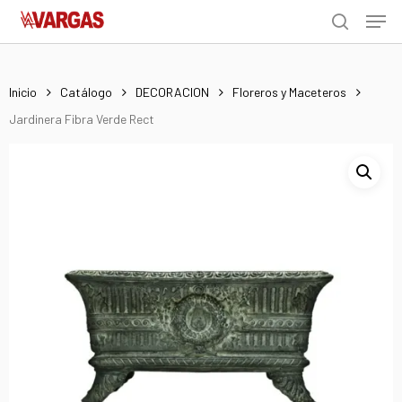
Men
Skip
Menu
to
search
main
content
Inicio
Catálogo
DECORACION
Floreros y Maceteros
Jardinera Fibra Verde Rect