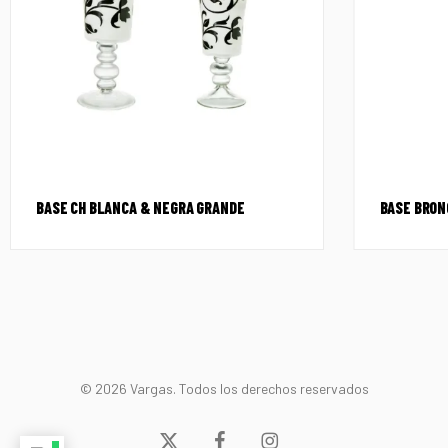
BASE CH BLANCA & NEGRA GRANDE
BASE BRON
© 2026 Vargas. Todos los derechos reservados
x-
facebook
instagram