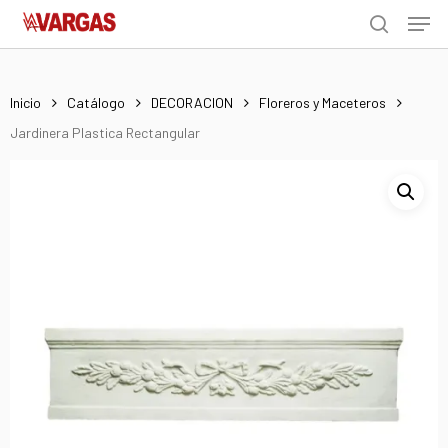
Men
Skip
Menu
to
search
main
content
Inicio
Catálogo
DECORACION
Floreros y Maceteros
Jardinera Plastica Rectangular