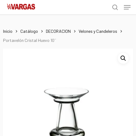
Men
Skip
Menu
to
search
main
content
Inicio
Catálogo
DECORACION
Velones y Candeleros
Portavelón Cristal Huevo 10¨