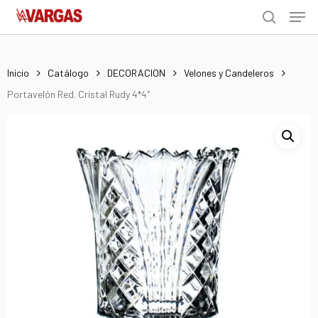
Men
Skip
Menu
to
search
main
content
Inicio
Catálogo
DECORACION
Velones y Candeleros
Portavelón Red. Cristal Rudy 4*4″