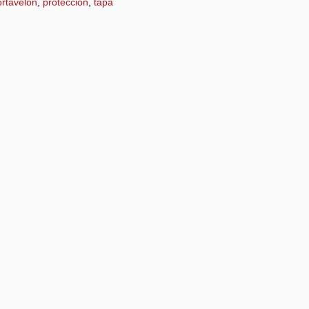
rtavelón
,
protección
,
tapa