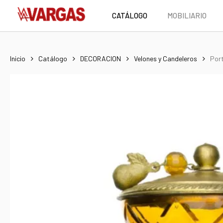
Skip
CATÁLOGO
MOBILIARIO
to
main
content
Inicio
Catálogo
DECORACION
Velones y Candeleros
Por
Hit enter to search or ESC to close