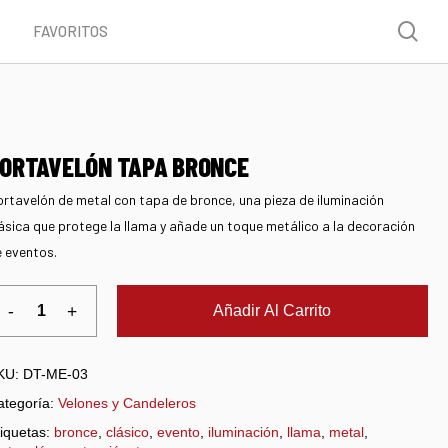
Menu
sea
FAVORITOS
ORTAVELÓN TAPA BRONCE
rtavelón de metal con tapa de bronce, una pieza de iluminación
ásica que protege la llama y añade un toque metálico a la decoración
 eventos.
Añadir Al Carrito
KU:
DT-ME-03
ategoría:
Velones y Candeleros
iquetas:
bronce
,
clásico
,
evento
,
iluminación
,
llama
,
metal
,