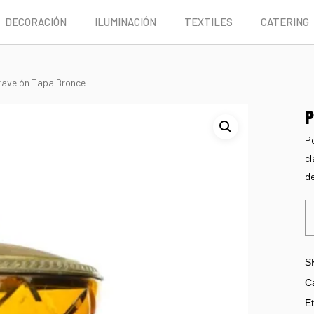
DECORACIÓN
ILUMINACIÓN
TEXTILES
CATERING
tavelón Tapa Bronce
P
Po
cl
de
S
C
Et