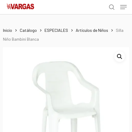
Men
Skip
Menu
to
search
main
content
Inicio
Catálogo
ESPECIALES
Artículos de Niños
Silla
Niño Bambini Blanca