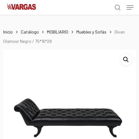
Men
Skip
Menu
to
search
main
content
Inicio
Catálogo
MOBILIARIO
Muebles y Sofás
Divan
Glamour Negro / 75*16*28