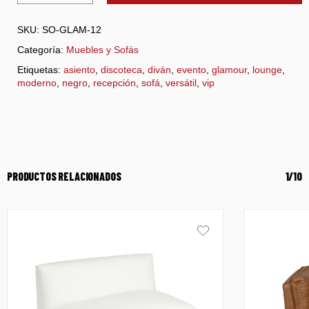
SKU:
SO-GLAM-12
Categoría:
Muebles y Sofás
Etiquetas:
asiento
,
discoteca
,
diván
,
evento
,
glamour
,
lounge
,
moderno
,
negro
,
recepción
,
sofá
,
versátil
,
vip
PRODUCTOS RELACIONADOS
1/10