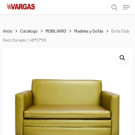
Men
Skip
Menu
to
search
main
content
Inicio
Catálogo
MOBILIARIO
Muebles y Sofás
Sofa Club
Rect Dorado / 48*37*20