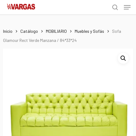
Men
Skip
Menu
to
search
main
content
Inicio
Catálogo
MOBILIARIO
Muebles y Sofás
Sofa
Glamour Rect Verde Manzana / 84*33*24