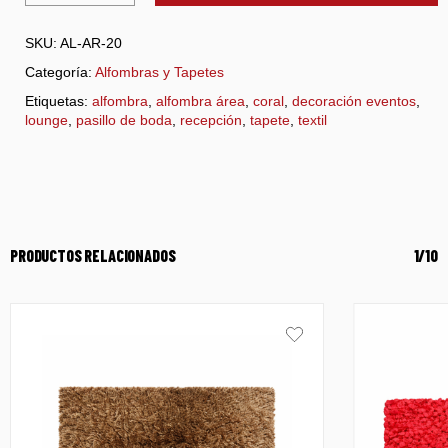
SKU:
AL-AR-20
Categoría:
Alfombras y Tapetes
Etiquetas:
alfombra
,
alfombra área
,
coral
,
decoración eventos
,
lounge
,
pasillo de boda
,
recepción
,
tapete
,
textil
PRODUCTOS RELACIONADOS
1/10