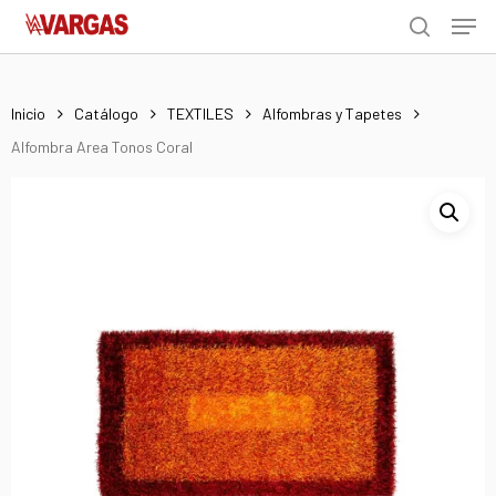
Men
Skip
Menu
to
search
main
content
Inicio
Catálogo
TEXTILES
Alfombras y Tapetes
Alfombra Area Tonos Coral