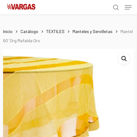
Men
Skip
Menu
to
search
main
content
Inicio
Catálogo
TEXTILES
Manteles y Servilletas
Mantel
60¨Org Mafalda Oro