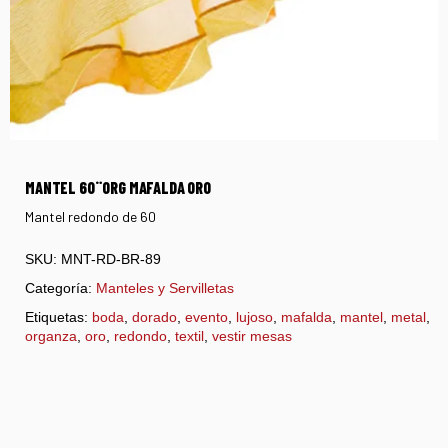
MANTEL 60¨ORG MAFALDA ORO
Mantel redondo de 60
SKU:
MNT-RD-BR-89
Categoría:
Manteles y Servilletas
Etiquetas:
boda
,
dorado
,
evento
,
lujoso
,
mafalda
,
mantel
,
metal
,
organza
,
oro
,
redondo
,
textil
,
vestir mesas