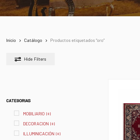
Inicio
Catálogo
Productos etiquetados “oro”
Hide
Filters
CATEGORIAS
MOBILIARIO
[
0
]
DECORACION
[
0
]
ILLUMINICACIÓN
[
0
]