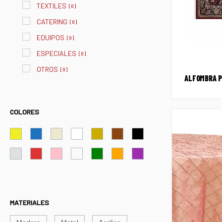
TEXTILES
[
0
]
CATERING
[
0
]
EQUIPOS
[
0
]
ESPECIALES
[
0
]
OTROS
[
0
]
ALFOMBRA P
COLORES
MATERIALES