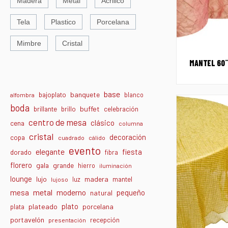
Madera
Metal
Acrilico
Tela
Plastico
Porcelana
Mimbre
Cristal
MANTEL 60¨
base
banquete
bajoplato
blanco
alfombra
boda
buffet
brillante
brillo
celebración
centro de mesa
clásico
cena
columna
cristal
decoración
copa
cuadrado
cálido
evento
elegante
fiesta
dorado
fibra
florero
gala
grande
hierro
iluminación
lounge
lujo
madera
luz
mantel
lujoso
metal
moderno
mesa
pequeño
natural
plato
plateado
porcelana
plata
portavelón
recepción
presentación