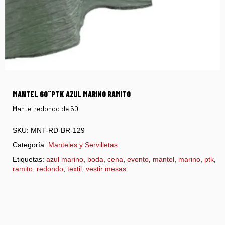
MANTEL 60¨PTK AZUL MARINO RAMITO
Mantel redondo de 60
SKU:
MNT-RD-BR-129
Categoría:
Manteles y Servilletas
Etiquetas:
azul marino
,
boda
,
cena
,
evento
,
mantel
,
marino
,
ptk
,
ramito
,
redondo
,
textil
,
vestir mesas