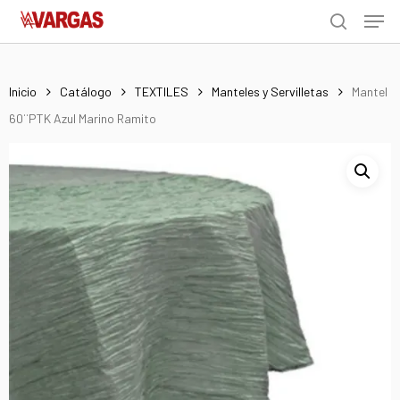
Men
Skip
Menu
to
search
main
content
Inicio
Catálogo
TEXTILES
Manteles y Servilletas
Mantel
60¨PTK Azul Marino Ramito