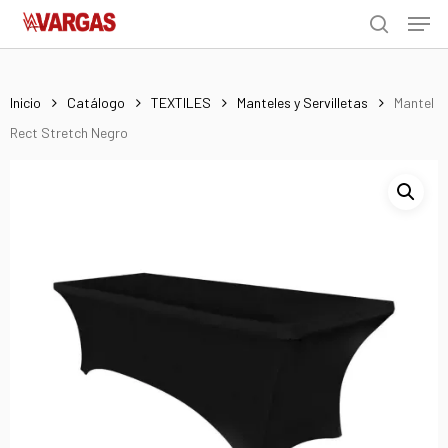
Men
Skip
Menu
to
search
main
content
Inicio
Catálogo
TEXTILES
Manteles y Servilletas
Mantel
Rect Stretch Negro